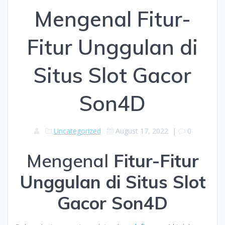
Mengenal Fitur-
Fitur Unggulan di
Situs Slot Gacor
Son4D
Uncategorized
August 17, 2022
|
0
Mengenal
Fitur-Fitur
Unggulan di Situs Slot
Gacor Son4D