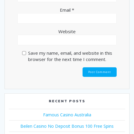
Email
*
Website
Save my name, email, and website in this
browser for the next time I comment.
RECENT POSTS
Famous Casino Australia
Beilen Casino No Deposit Bonus 100 Free Spins