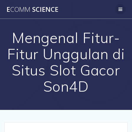
Skip
E
COMM
SCIENCE
to
content
Mengenal Fitur-
Fitur Unggulan di
Situs Slot Gacor
Son4D